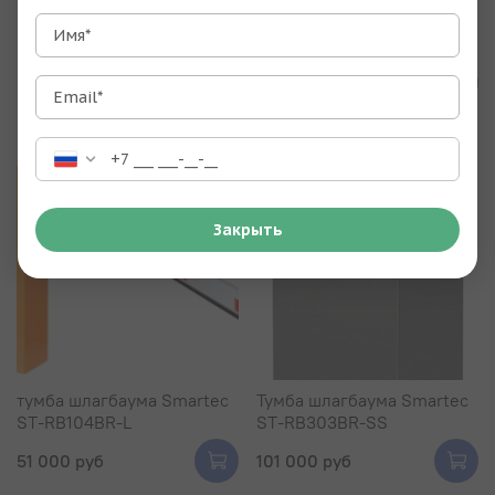
Шлагбаум Smartec ST-
тумба шлагбаума Smartec
Имя*
RB156BR-R
ST-RB103BR-L со стрелой
0 руб
50 000 руб
Email*
Закрыть
тумба шлагбаума Smartec
Тумба шлагбаума Smartec
ST-RB104BR-L
ST-RB303BR-SS
51 000 руб
101 000 руб