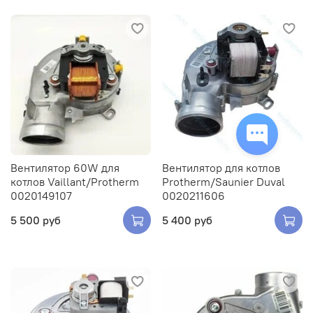
Заказать оборудование или запчасть
Заполните форму, и мы свяжемся с вами в ближайшее
время. Менеджер ответит на ваши вопросы и поможет
оформить покупку.
Имя*
Email*
Вентилятор 60W для
Вентилятор для котлов
котлов Vaillant/Protherm
Protherm/Saunier Duval
0020149107
0020211606
5 500 руб
5 400 руб
Закрыть