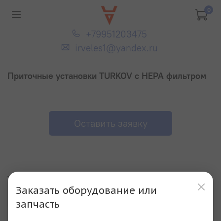
0
+79951203475
irveles1@yandex.ru
Приточные установки TURKOV с НЕРА фильтром
Оставить заявку
Товаров
0
очистить фильтр
Заказать оборудование или
СОРТИРОВКА
ФИЛЬТРЫ
запчасть