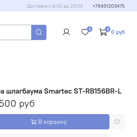
Доставка с 8:00 до 23:00
+79951203475
борудование или запчасть
0
0
0 руб
му, и мы свяжемся с вами в ближайшее время. Менеджер
и вопросы и поможет оформить покупку.
а шлагбаума Smartec ST-RB156BR-L
500 руб
Закрыть
В корзину