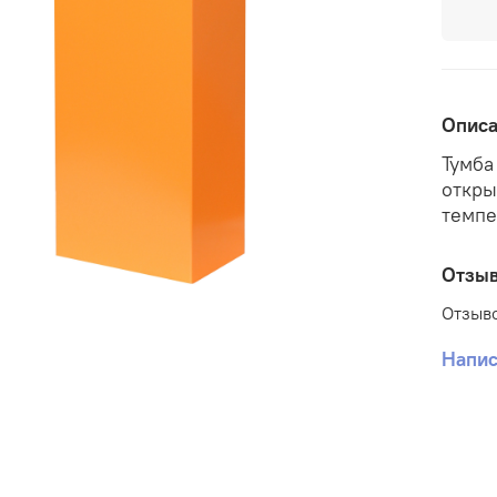
Опис
Тумба
откры
темпе
Отзы
Отзыво
Напис