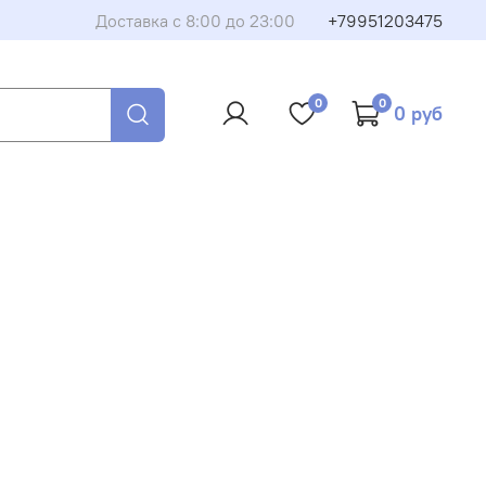
Доставка с 8:00 до 23:00
+79951203475
борудование или запчасть
0
0
0 руб
му, и мы свяжемся с вами в ближайшее время. Менеджер
и вопросы и поможет оформить покупку.
Закрыть