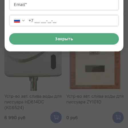
смесителем
Email*
27 980 руб
4 990 руб
Закрыть
Устр-во авт. слива воды для
Устр-во авт. слива воды для
писсуара HD614DC
писсуара ZY101D
(KG6524)
6 990 руб
0 руб