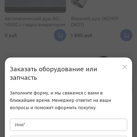
Автоматический душ KG-
Верхний душ (KG1431
1434G с гидрогенератором
DK01)
0 руб
1 990 руб
Заказать оборудование или
запчасть
Заполните форму, и мы свяжемся с вами в
ближайшее время. Менеджер ответит на ваши
вопросы и поможет оформить покупку.
Автоматический душ
Стационарная душевая
Имя*
HD103BDC с
лейка "Дождь" с
термостатическим
держателем DK02