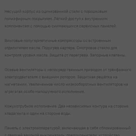
Несущий корпус из оцинкованной стали с порошковым
полиэфирным покрытием. Лёгкий доступ к внутренним
компонентам с помощью снимающихся сервисных панелей.
Винтовые полугерметичные компрессоры со встроенным
отделителем масла. Подогрев картера. Смотровое стекло для
контроля уровня масла. Защита от перегрева. Запорные клапаны.
Осевые вентиляторы с непосредственным приводом от трёхфазного
электродвигателя с внешним ротором. Защитная решётка на
нагнетании. Увеличенное число низкооборотных вентиляторов на
агрегатах особо малошумного исполнения.
Кожухотрубное исполнение. Два независимых контура на стороне
хладагента и один на стороне воды.
Панель с электроаппаратурой, включающая в себя сблокированный
с дверцей вводной выключатель; предохранители; устройство