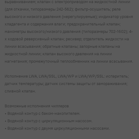
выравниванием; клапан с электроприводом на жидкостной линии
(для откачки, типоразмеры 242-562); фильтр-осушитель; реле
высокого и низкого давления (нерегулируемые); индикатор уровня
хладагента и содержания влаги; предохранительный клапан;
манометры высокого/низкого давления (типоразмеры 702-1602); 4-
х ходовой реверсивный клапан; ресивер; отделитель жидкости на
линии всасывания; обратные клапаны; запорные клапаны на
жидкостной линии; клапан высокого давления на линии
нагнетания; промежуточный теплообменник на линии всасывания.
Исполнение LWA, LWA/SSL, LWA/WP и LWA/WP/SSL: испаритель;
датчик температуры; датчик системы защиты от замораживания;
сливной клапан.
Возможные исполнения чиллеров
• Водяной контур с баком-накопителем.
• Водяной контур с циркуляционным насосом.
• Водяной контур с двумя циркуляционными насосами.