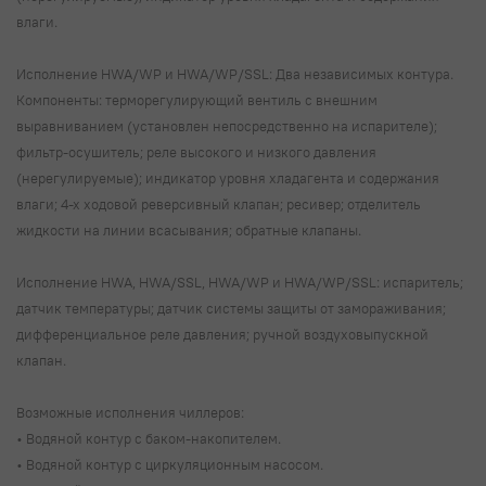
влаги.
Исполнение HWA/WP и HWA/WP/SSL: Два независимых контура.
Компоненты: терморегулирующий вентиль с внешним
выравниванием (установлен непосредственно на испарителе);
фильтр-осушитель; реле высокого и низкого давления
(нерегулируемые); индикатор уровня хладагента и содержания
влаги; 4-х ходовой реверсивный клапан; ресивер; отделитель
жидкости на линии всасывания; обратные клапаны.
Исполнение HWA, HWA/SSL, HWA/WP и HWA/WP/SSL: испаритель;
датчик температуры; датчик системы защиты от замораживания;
дифференциальное реле давления; ручной воздуховыпускной
клапан.
Возможные исполнения чиллеров:
• Водяной контур с баком-накопителем.
• Водяной контур с циркуляционным насосом.