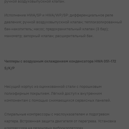
ручной воздуховыпускной клапан.
Исполнение HWA/SP и HWA/WP/SP: дифференциальное реле
давления; ручной воздуховыпускной клапан; теплоизолированный
бак-накопитель; насос; предохранительный клапан (3 бар);
манометр; запорный клапан; расширительный бак.
Чиллеры с воздушным охлаждением конденсатора HWA 051-172
S/K/P
Несущий корпус из оцинкованной стали с порошковым
полиэфирным покрытием. Лёгкий доступ к внутренним
компонентам с помощью снимающихся сервисных панелей.
Спиральные компрессоры с маслоуказателем и подогревом
картера. Встроенная защита двигателя от перегрева. Установка
компрессора на резиновых виброизоляторах.