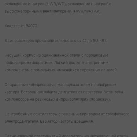
охлаждение и нагрев (HWR/WP), охлаждение и нагрев, с
высоконапор- ными вентиляторами (HWR/WP/ AP).
Хладагент: R407C.
8 типоразмеров производительностью от 42 до 153 кВт.
Несущий корпус из оцинкованной стали с порошковым
полиэфирным покрытием. Лёгкий доступ к внутренним
компонентам с помощью снимающихся сервисных панелей.
Спиральные компрессоры с маслоуказателем и подогревом
картера. Встроенная защита двигателя от перегрева. Установка
компрессора на резиновых виброизоляторах (по заказу).
Центробежные вентиляторы с ременным приводом от трёхфазного
электродвигателя. Вариатор частоты вращения.
Паяно-сварной пластинчатый испаритель из нержавеющей стали