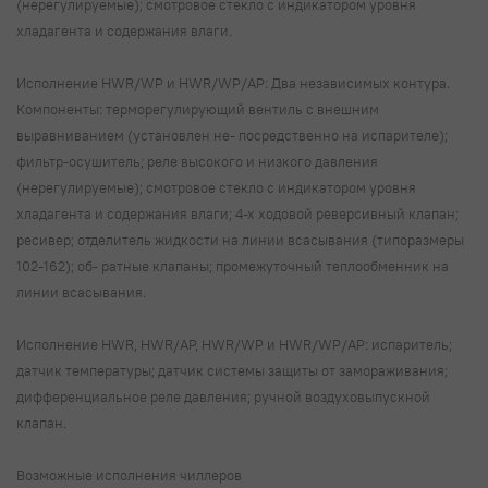
(нерегулируемые); смотровое стекло с индикатором уровня
хладагента и содержания влаги.
Исполнение HWR/WP и HWR/WP/AP: Два независимых контура.
Компоненты: терморегулирующий вентиль с внешним
выравниванием (установлен не- посредственно на испарителе);
фильтр-осушитель; реле высокого и низкого давления
(нерегулируемые); смотровое стекло с индикатором уровня
хладагента и содержания влаги; 4-х ходовой реверсивный клапан;
ресивер; отделитель жидкости на линии всасывания (типоразмеры
102-162); об- ратные клапаны; промежуточный теплообменник на
линии всасывания.
Исполнение HWR, HWR/AP, HWR/WP и HWR/WP/AP: испаритель;
датчик температуры; датчик системы защиты от замораживания;
дифференциальное реле давления; ручной воздуховыпускной
клапан.
Возможные исполнения чиллеров