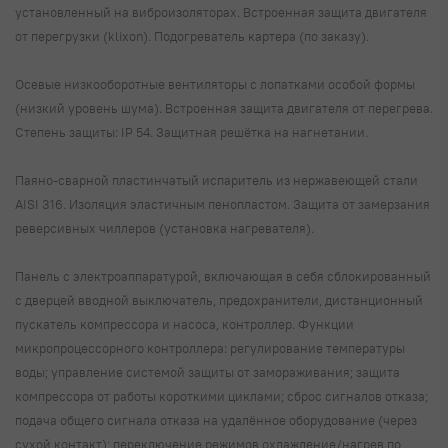
установленный на виброизоляторах. Встроенная защита двигателя
от перегрузки (klixon). Подогреватель картера (по заказу).
Осевые низкооборотные вентиляторы с лопатками особой формы
(низкий уровень шума). Встроенная защита двигателя от перегрева.
Степень защиты: IP 54. Защитная решётка на нагнетании.
Паяно-сварной пластинчатый испаритель из нержавеющей стали
AISI 316. Изоляция эластичным пенопластом. Защита от замерзания
реверсивных чиллеров (установка нагревателя).
Панель с электроаппаратурой, включающая в себя сблокированный
с дверцей вводной выключатель, предохранители, дистанционный
пускатель компрессора и насоса, контроллер. Функции
микропроцессорного контроллера: регулирование температуры
воды; управление системой защиты от замораживания; защита
компрессора от работы короткими циклами; сброс сигналов отказа;
подача общего сигнала отказа на удалённое оборудование (через
сухой контакт); переключение режимов охлаждение/нагрев по