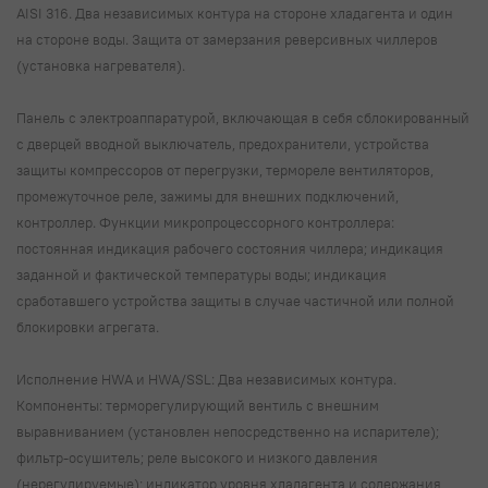
AISI 316. Два независимых контура на стороне хладагента и один
на стороне воды. Защита от замерзания реверсивных чиллеров
(установка нагревателя).
Панель с электроаппаратурой, включающая в себя сблокированный
с дверцей вводной выключатель, предохранители, устройства
защиты компрессоров от перегрузки, термореле вентиляторов,
промежуточное реле, зажимы для внешних подключений,
контроллер. Функции микропроцессорного контроллера:
постоянная индикация рабочего состояния чиллера; индикация
заданной и фактической температуры воды; индикация
сработавшего устройства защиты в случае частичной или полной
блокировки агрегата.
Исполнение HWA и HWA/SSL: Два независимых контура.
Компоненты: терморегулирующий вентиль с внешним
выравниванием (установлен непосредственно на испарителе);
фильтр-осушитель; реле высокого и низкого давления
(нерегулируемые); индикатор уровня хладагента и содержания