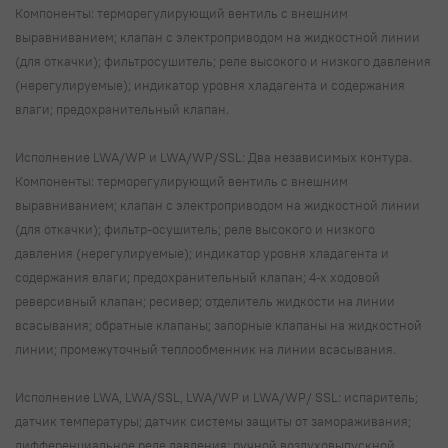
Компоненты: терморегулирующий вентиль с внешним
выравниванием; клапан с электроприводом на жидкостной линии
(для откачки); фильтросушитель; реле высокого и низкого давления
(нерегулируемые); индикатор уровня хладагента и содержания
влаги; предохранительный клапан.
Исполнение LWA/WP и LWA/WP/SSL: Два независимых контура.
Компоненты: терморегулирующий вентиль с внешним
выравниванием; клапан с электроприводом на жидкостной линии
(для откачки); фильтр-осушитель; реле высокого и низкого
давления (нерегулируемые); индикатор уровня хладагента и
содержания влаги; предохранительный клапан; 4-х ходовой
реверсивный клапан; ресивер; отделитель жидкости на линии
всасывания; обратные клапаны; запорные клапаны на жидкостной
линии; промежуточный теплообменник на линии всасывания.
Исполнение LWA, LWA/SSL, LWA/WP и LWA/WP/ SSL: испаритель;
датчик температуры; датчик системы защиты от замораживания;
дифференциальное реле давления; ручной воздуховыпускной