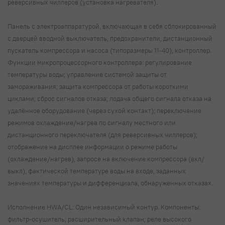
реверсивных чиллеров (установка нагревателя).
Панель с электроаппаратурой, включающая в себя сблокированный
с дверцей вводной выключатель, предохранители, дистанционный
пускатель компрессора и насоса (типоразмеры 11-40), контроллер.
Функции микропроцессорного контроллера: регулирование
температуры воды; управление системой защиты от
замораживания; защита компрессора от работы короткими
циклами; сброс сигналов отказа; подача общего сигнала отказа на
удалённое оборудование (через сухой контакт); переключение
режимов охлаждение/нагрев по сигналу местного или
дистанционного переключателя (для реверсивных чиллеров);
отображение на дисплее информации о режиме работы
(охлаждение/нагрев), запросе на включение компрессора (вкл/
выкл), фактической температуре воды на входе, заданных
значениях температуры и дифференциала, обнаруженных отказах.
Исполнение HWA/CL: Один независимый контур. Компоненты:
фильтр-осушитель; расширительный клапан; реле высокого