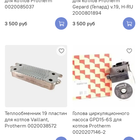
для котлов Protherm
для котлов Protherm
0020085037
Gepard (Гепард) v.19, H-RU
2000801894
3 500 руб
3 500 руб
Теплообменник 19 пластин
Голова циркуляционного
для котлов Vaillant,
насоса GPD15-6S для
Protherm 0020038572
котлов Protherm
0020207146-2