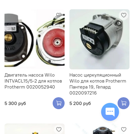
Заказать оборудование или запчасть
Двигатель насоса Wilo
Насос циркуляционный
Заполните форму, и мы свяжемся с вами в ближайшее
INTVACL15/5-2 для котлов
Wilo для котлов Protherm
время. Менеджер ответит на ваши вопросы и поможет
Protherm 0020052940
Пантера 19, Гепард
оформить покупку.
0020097216
5 300 руб
5 200 руб
Имя*
Email*