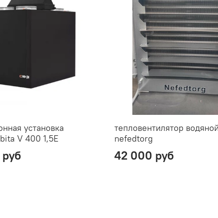
онная установка
тепловентилятор водяно
ita V 400 1,5E
nefedtorg
 руб
42 000 руб