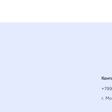
Конт
+799
г. Мо