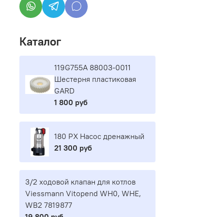
Каталог
119G755A 88003-0011
Шестерня пластиковая
GARD
1 800 руб
180 PX Насос дренажный
21 300 руб
3/2 ходовой клапан для котлов
Viessmann Vitopend WH0, WHE,
WB2 7819877
19 800 руб