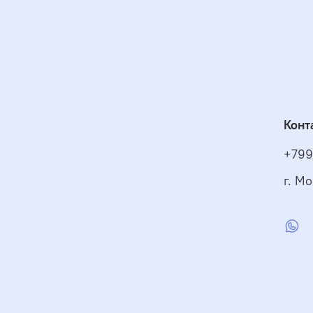
Конт
+799
г. Мо