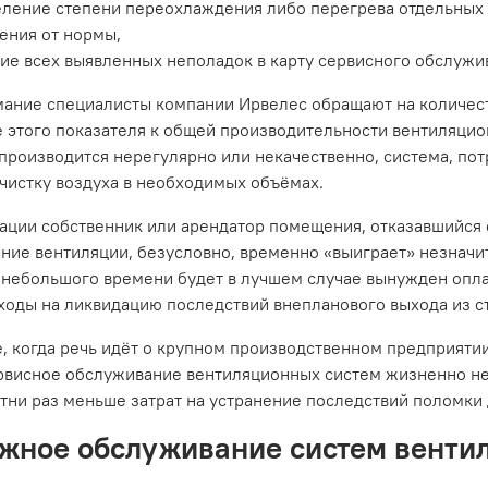
ление степени переохлаждения либо перегрева отдельных 
ения от нормы,
ие всех выявленных неполадок в карту сервисного обслужи
ание специалисты компании Ирвелес обращают на количест
 этого показателя к общей производительности вентиляцио
производится нерегулярно или некачественно, система, пот
чистку воздуха в необходимых объёмах.
уации собственник или арендатор помещения, отказавшийся
ние вентиляции, безусловно, временно «выиграет» незначит
небольшого времени будет в лучшем случае вынужден опла
ходы на ликвидацию последствий внепланового выхода из с
е, когда речь идёт о крупном производственном предприяти
рвисное обслуживание вентиляционных систем жизненно не
отни раз меньше затрат на устранение последствий поломки
жное обслуживание систем венти