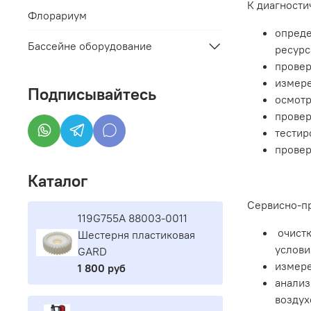
К диагности
Флорариум
опреде
Бассейне оборудование
ресурс
провер
измере
Подписывайтесь
осмотр
провер
тестир
провер
Каталог
Сервисно-пр
119G755A 88003-0011
очистк
Шестерня пластиковая
услови
GARD
измере
1 800 руб
анализ
воздух