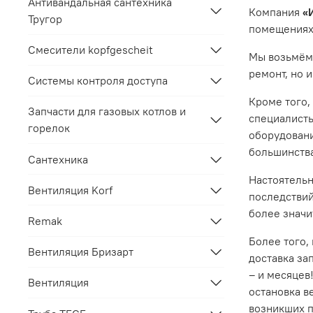
Антивандальная сантехника
Компания
«
Тругор
помещениях,
Смесители kopfgescheit
Мы возьмём 
ремонт, но 
Системы контроля доступа
Кроме того,
Запчасти для газовых котлов и
специалисты
горелок
оборудовани
большинства
Сантехника
Настоятельн
Вентиляция Korf
последствий
более значи
Remak
Более того,
Вентиляция Бризарт
доставка за
– и месяцев
Вентиляция
остановка в
возникших п