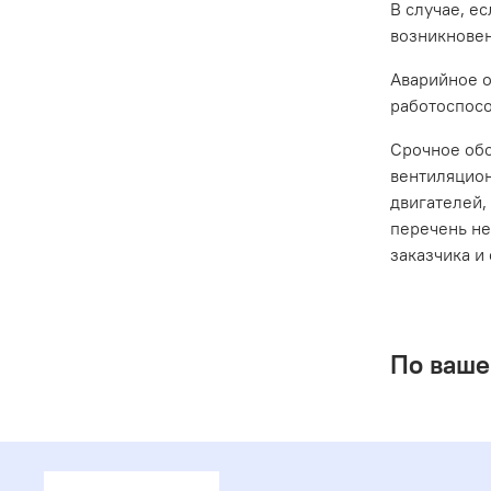
В случае, е
возникновен
Аварийное 
работоспосо
Срочное обс
вентиляцион
двигателей,
перечень не
заказчика и
По ваше