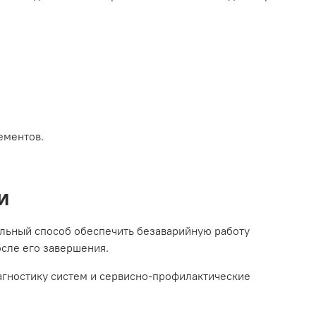
ементов.
и
льный способ обеспечить безаварийную работу
осле его завершения.
иагностику систем и сервисно-профилактические