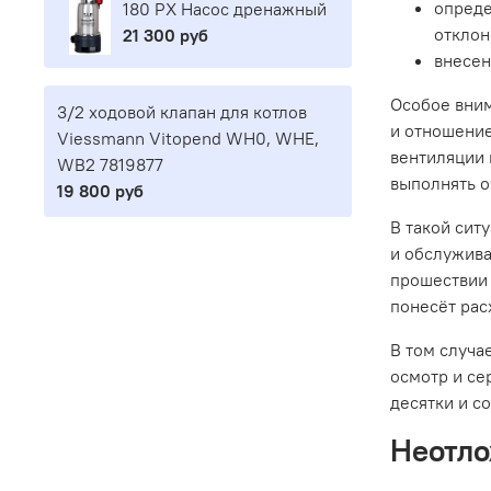
опреде
180 PX Насос дренажный
отклон
21 300 руб
внесен
Особое вним
3/2 ходовой клапан для котлов
и отношение
Viessmann Vitopend WH0, WHE,
вентиляции 
WB2 7819877
выполнять о
19 800 руб
В такой сит
и обслужива
прошествии 
понесёт рас
В том случа
осмотр и се
десятки и с
Неотло