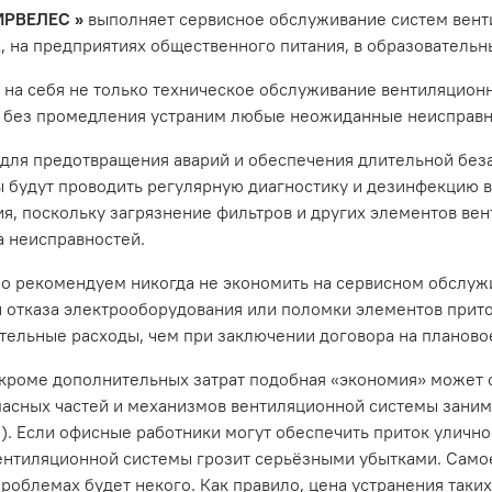
ИРВЕЛЕС »
выполняет сервисное обслуживание систем вент
 на предприятиях общественного питания, в образовательн
на себя не только техническое обслуживание вентиляционн
и без промедления устраним любые неожиданные неисправн
 для предотвращения аварий и обеспечения длительной бе
 будут проводить регулярную диагностику и дезинфекцию в
я, поскольку загрязнение фильтров и других элементов ве
 неисправностей.
о рекомендуем никогда не экономить на сервисном обслужи
 отказа электрооборудования или поломки элементов прито
тельные расходы, чем при заключении договора на планово
 кроме дополнительных затрат подобная «экономия» может 
пасных частей и механизмов вентиляционной системы занима
!). Если офисные работники могут обеспечить приток улично
ентиляционной системы грозит серьёзными убытками. Самое 
роблемах будет некого. Как правило, цена устранения так