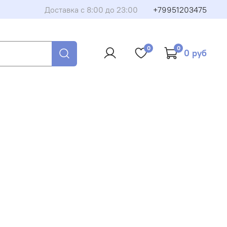
Доставка с 8:00 до 23:00
+79951203475
борудование или запчасть
0
0
0 руб
му, и мы свяжемся с вами в ближайшее время. Менеджер
и вопросы и поможет оформить покупку.
Закрыть