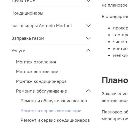
Труба TECE
на плановое
Кондиционеры
В стандартн
Газгольдеры Antonio Merloni
провер
тестир
Заправка газом
чистка
контро
Услуги
мелкий
Монтаж отопления
Монтаж вентиляции
Плано
Монтаж кондиционеров
Ремонт и обслуживание
Заключение 
вентиляцион
Ремонт и обслуживание котлов
Ремонт и сервис вентиляции
Плановое об
мероприяти
Ремонт и сервис кондиционеров