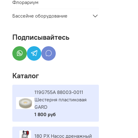
Флорариум
Бассейне оборудование
Подписывайтесь
Каталог
119G755A 88003-0011
Шестерня пластиковая
GARD
1 800 руб
180 PX Насос дренажный