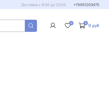
Доставка с 8:00 до 23:00
+79951203475
оборудование или запчасть
0
0
0 руб
му, и мы свяжемся с вами в ближайшее время.
етит на ваши вопросы и поможет оформить покупку.
Закрыть