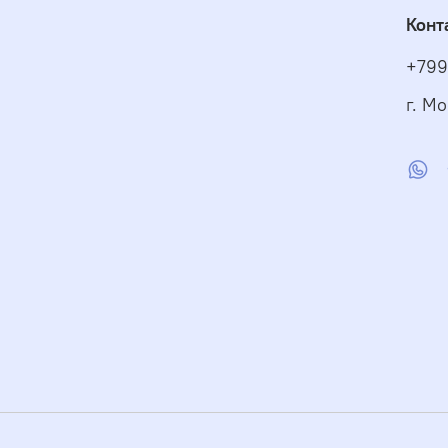
Конт
+799
г. Мо