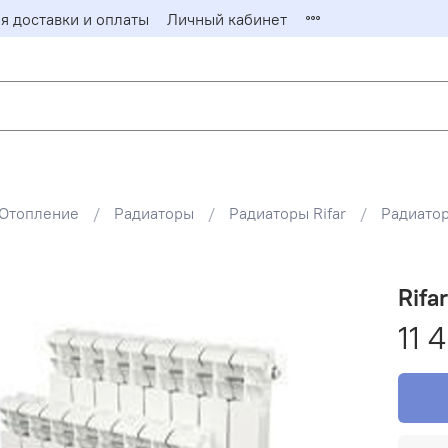
я доставки и оплаты
Личный кабинет
Заказать о
Заполните фор
ответит на ваш
Имя*
Отопление
Радиаторы
Радиаторы Rifar
Радиато
Email*
Rifa
11 