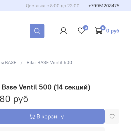
Доставка с 8:00 до 23:00
+79951203475
борудование или запчасть
0
0
0 руб
му, и мы свяжемся с вами в ближайшее время. Менеджер
и вопросы и поможет оформить покупку.
ры BASE
Rifar BASE Ventil 500
r Base Ventil 500 (14 секций)
480 руб
Закрыть
В корзину