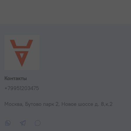
ваты; экранированной
алюминиевой фольгой (100% секций
теплообменника проверяются гидравлическим
тестом);
полностью водоохлаждаемая топка;
стальная инжекционная горелка, электрический
розжиг без запальника с системой контроля
горения на базе
ионизационного электрода, следящего за
наличием пламени;
двухступенчатый контроль мощности;
рациональная конструкция обеспечивает простоту
монтажа и технического обслуживания;
Контакты
два газовых клапана «мультиблок» (с рабочим и
отсекающими клапанами), управляемые рабочим
+79951203475
и предохранительными термостатами;
возможность объединения в каскадную систему
Москва, Бутово парк 2, Новое шоссе д. 8,к.2
(«в линию» или «квадратом») при помощи
электронного блока
каскадного регулирования ISPESL (по запросу);
возможность эксплуатации как на сжиженном, тек
и на природном газе (при условии использования