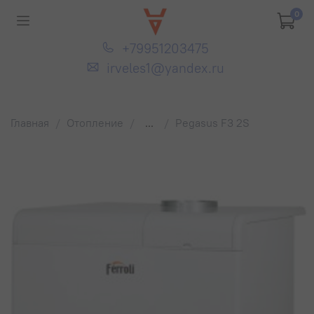
0
+79951203475
irveles1@yandex.ru
Главная
Отопление
...
Pegasus F3 2S