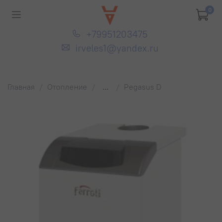
0
+79951203475
irveles1@yandex.ru
Главная
Отопление
...
Pegasus D