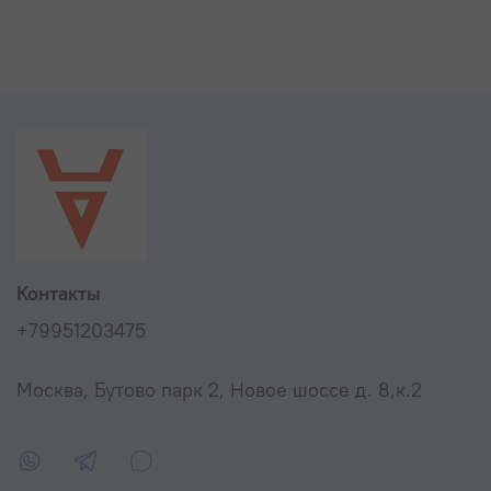
фольгой;
геометрия топки и дымовых каналов обеспечивает
тихую и эффектиивную работу;
горелка инжекционная из нержавеющей стали
AISI 304;
электрический розжиг без запальника с системой
контроля горения на базе ионизационного
электрода;
большой мультифункциональный ЖК дисплей с
подсветкой для установки параметров работы
системы;
антиблокировка насоса (при комплектации котла
насосом);
Контакты
защита от замерзания;
модуляция мощности котла;
+79951203475
функция самодиагностики;
специальная геометрия секций котла и малый
Москва, Бутово парк 2, Новое шоссе д. 8,к.2
объем воды (обеспечивают высокий уровень
теплообмена
и низкую тепловую инерцию);
система контроля температуры;
термостат защиты от перегрева;