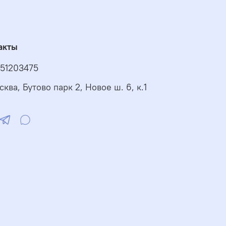
озможность подключения устройства
омнатного программатора
Oscar
озможность работы в режиме компенсации
аружной температуры (при установке уличного
акты
ермостата)
рименяемые коды на серию котлов Pegasus D K:
51203475
 0F4U4T2A PEGASUS D 30 K 130 M. (G2)
0F4U4TWA Котел PEGASUS D 30 K 130 M (
сква, Бутово парк 2, Новое ш. 6, к.1
ойлер 130 л.))
 0F4U5DWA PEGASUS D 45 K 130 M. (WN)
0F4U5DWA Котел PEGASUS D 45 K 130 M (
ойлер 130 л.))
 0F4U5TWA PEGASUS D 40 K 130 M. (WN)
теристики
ли
D30 K130 М
D40 K130 М
D45 K130
сть макс, кВт
30.2
40,1
45
сть мин, кВт
13.5
17,7
21,2
тр дымохода,
150
150
150