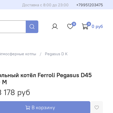
Доставка с 8:00 до 23:00
+79951203475
борудование или запчасть
0
0
0 руб
му, и мы свяжемся с вами в ближайшее время. Менеджер
и вопросы и поможет оформить покупку.
Атмосферные котлы
Pegasus D K
льный котёл Ferroli Pegasus D45
0 М
 178 руб
Закрыть
В корзину