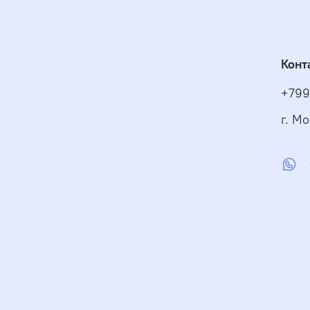
в
к
в
н
Конт
т
П
+799
-
(
г. Мо
б
-
(
б
-
Харак
Моде
Мощно
Мощно
Диаме