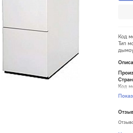
Код м
Тип м
дымоу
Опис
Произ
Стран
Код м
Вес
27
Показ
Разм
Налич
Отзы
Отзыво
Напол
тепло