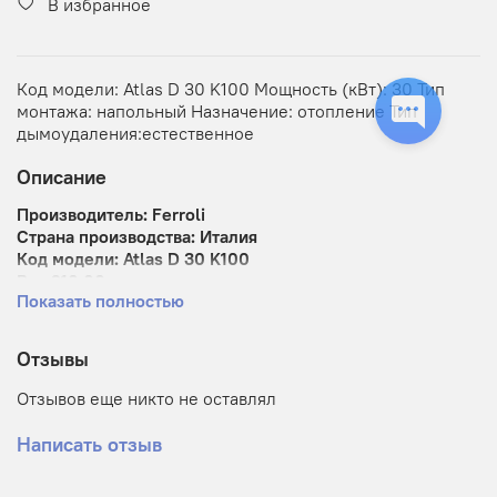
В избранное
время. Менеджер ответит на ваши вопросы и поможет
оформить покупку.
Код модели: Atlas D 30 K100 Мощность (кВт): 30 Тип
Имя*
монтажа: напольный Назначение: отопление Тип
дымоудаления:естественное
Email*
Описание
Производитель:
Ferroli
Страна производства:
Италия
Код модели:
Atlas D 30 K100
Вес
210.00кг
Закрыть
Показать полностью
Размеры (ДxШxВ)
1,350.00мм x 500.00мм x 750.00мм
Наличие:
В наличии
Отзывы
Напольный котёл с чугунным теплообменником
под наддувную горелку (газ/дизель)
Отзывов еще никто не оставлял
Режим отопления (возможно подключение бойлера)
Написать отзыв
Особенности конструкции
универсального напольного котла