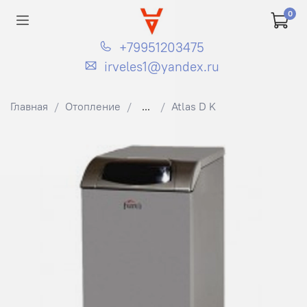
0
+79951203475
irveles1@yandex.ru
Главная
Отопление
...
Atlas D K