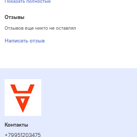
Показать полностью
Только
отопление
Технические
Отзывы
характеристики
ECO Four
Отзывов еще никто не оставлял
1.14 Fi
Написать отзыв
Макс. полезная
кВт
14
тепловая мощность
Мин. полезная
кВт
6
тепловая мощность
Макс. потребляемая
кВт
15,1
тепловая мощность
Мин. потребляемая
кВт
7,1
тепловая мощность
Макс.
Контакты
%
92,5
производительность
+79951203475