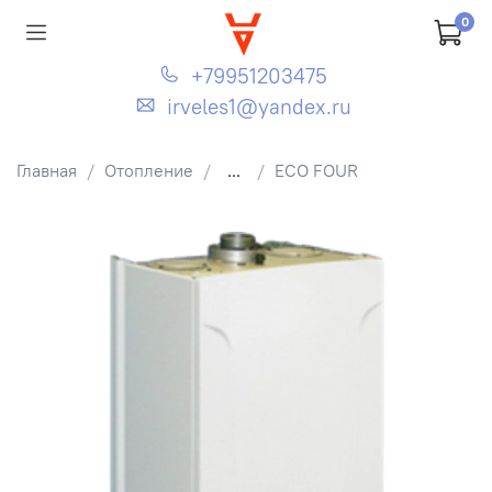
0
+79951203475
irveles1@yandex.ru
Главная
Отопление
...
ECO FOUR