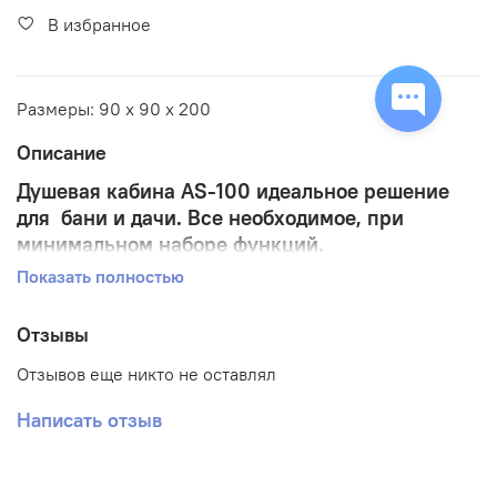
В избранное
Размеры: 90 x 90 x 200
Описание
Душевая кабина AS-100 идеальное решение
для бани и дачи. Все необходимое, при
минимальном наборе функций.
Показать полностью
поддон низкий 15см
Отзывы
фронтальные стекла матовые фактурные
Отзывов еще никто не оставлял
задние стекла матовые «серебро»
центральная панель пластик «серебро»
Написать отзыв
хромированный алюминиевый профиль
регулируемые ролики
хромированные ручки для дверей