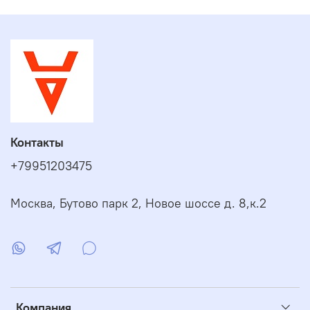
смеситель
ручная лейка на штанге
слив нажимной «click-clack» с сифоном
Контакты
+79951203475
Москва, Бутово парк 2, Новое шоссе д. 8,к.2
Компания