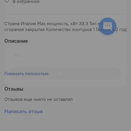
В избранное
оформить покупку.
Имя*
Страна Италия Max мощность, кВт 33.3 Тип камеры
сгорания закрытая Количество контуров 1 Гарантия 2 год
Email*
Описание
Показать полностью
Закрыть
Технические характеристики
Ferroli
Отзывы
Divatop 60 F 32
Отзывов еще никто не оставлял
Страна
Италия
Max мощность, кВт
33,3
Написать отзыв
Min мощность, кВт
10,7
Max производительность, %
91
Тип камеры сгорания
(?)
закрытая