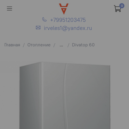
0
+79951203475
irveles1@yandex.ru
Главная
Отопление
...
Divatop 60