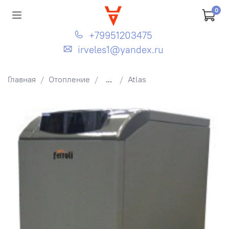
0
+79951203475
irveles1@yandex.ru
Главная
Отопление
...
Atlas