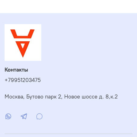
(газ / дизель) Ferroli Atlas 95:
чугунный теплообменник, изолированный слоем
минеральной ваты, экранированной алюминиевый
фольгой;
специальная геометрия топки и дымовых каналов
(обеспечивают тихую и эффективную работу);
специальная геометрия секций котла и малый
объем воды (обеспечивают высокий уровень
теплообмена и низкую тепловую инерцию);
система контроля температуры;
Контакты
термостат защиты от перегрева;
возможность обьединения в каскадную систему
+79951203475
при помощи электронного блока каскадного
регулирования (опционально);
Москва, Бутово парк 2, Новое шоссе д. 8,к.2
трехходовая топка;
возможность подключения внешнего
накопительного бойлера BF.
полностью водоохлаждаемая топка;
возможность установки двухступенчатых
горелочных устройств (модификация 95).