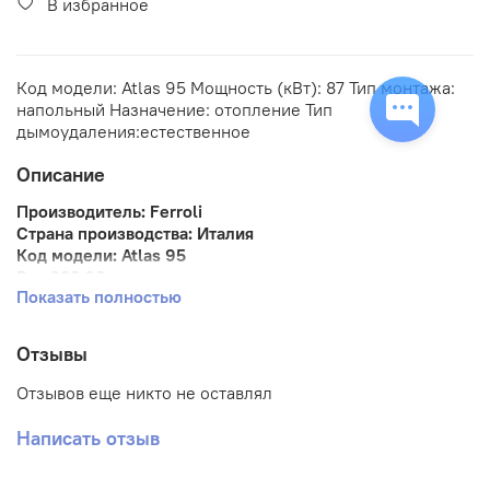
В избранное
Код модели: Atlas 95 Мощность (кВт): 87 Тип монтажа:
напольный Назначение: отопление Тип
дымоудаления:естественное
Описание
Производитель:
Ferroli
Страна производства:
Италия
Код модели:
Atlas 95
Вес
283.00кг
Показать полностью
Размеры (ДxШxВ)
8
00.00мм x 500.00мм x 850.00мм
Наличие:
В наличии
Отзывы
Напольный котёл с чугунным теплообменником
под наддувную горелку (газ/дизель)
Отзывов еще никто не оставлял
Режим отопления (возможно подключение бойлера)
Написать отзыв
Особенности конструкции
универсального напольного котла